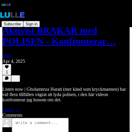
Subscribe
Sign in
Aktivist BRÅKAR med
POLISEN - Konfronterar…
Mijo
Apr 4, 2025
1
Listen now | Gholamreza Harati (mer känd som kryckmannen) har
vid flera tillfällen vägrat att lyda polisen, i den här videon
konfronterar jag honom om det.
Listen →
Comments