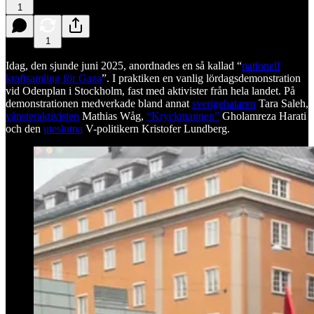
1
1
Idag, den sjunde juni 2025, anordnades en så kallad “
nationell
kraftsamling för Gaza
”. I praktiken en vanlig lördagsdemonstration
vid Odenplan i Stockholm, fast med aktivister från hela landet. På
demonstrationen medverkade bland annat
sverigehataren
Tara Saleh,
vänsteraktivisten
Mathias Wåg,
“Kryckmannen”
Gholamreza Harati
och den
uteslutna
V-politikern Kristofer Lundberg.