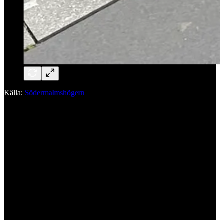
Källa:
Södermalmshögern