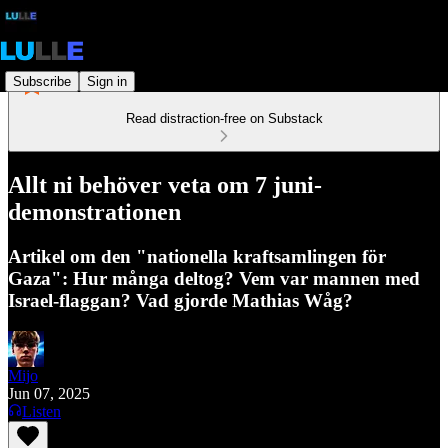
Subscribe
Sign in
Read distraction-free on Substack
Allt ni behöver veta om 7 juni-
demonstrationen
Artikel om den "nationella kraftsamlingen för
Gaza": Hur många deltog? Vem var mannen med
Israel-flaggan? Vad gjorde Mathias Wåg?
Mijo
Jun 07, 2025
Listen