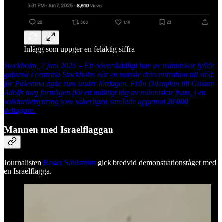
Inlägg som uppger en felaktig siffra
Stockholm, 7 juni 2025 – Ett oöverskådligt hav av människor fyllde
gatorna i centrala Stockholm när en massiv demonstration till stöd
för Palestina ägde rum under lördagen. Från Odenplan till Gustav
Adolfs torg formligen flöt ett mäktigt tåg av människor fram, i en
solidaritetsyttring som säkerligen samlade uppemot
20 000
deltagare.
Mannen med Israelflaggan
Journalisten
Roger Sahlström
gick bredvid demonstrationståget med
en Israelflagga.