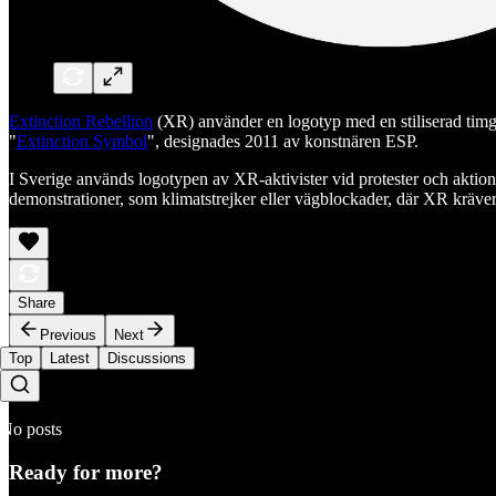
Extinction Rebellion
(XR) använder en logotyp med en stiliserad timglas
"
Extinction Symbol
", designades 2011 av konstnären ESP.
I Sverige används logotypen av XR-aktivister vid protester och aktio
demonstrationer, som klimatstrejker eller vägblockader, där XR kräver 
Share
Previous
Next
Top
Latest
Discussions
No posts
Ready for more?