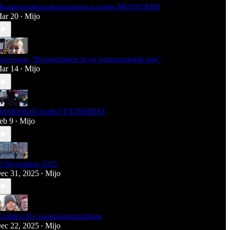
assinvandringsdemonstration möter MOTSTÅND
ar 20
Mijo
•
ktivisten: "Kvinnodagen är en kommunistisk dag"
ar 14
Mijo
•
ASKERAD hotfull EXTREMIST
eb 9
Mijo
•
0 November 2025
ec 31, 2025
Mijo
•
öräldrar för aggressionsproblem
ec 22, 2025
Mijo
•