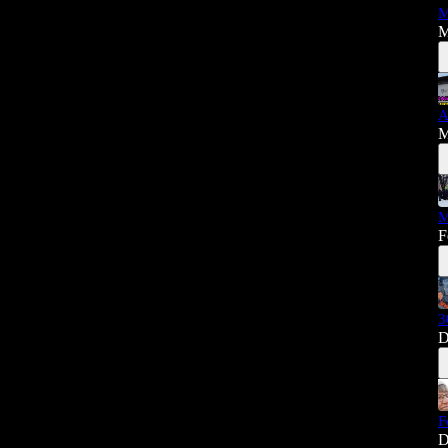
M
M
A
M
M
F
3
D
F
D