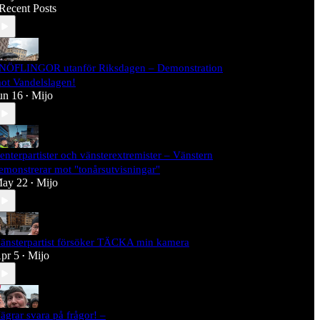
Recent Posts
NÖFLINGOR utanför Riksdagen – Demonstration
ot Vandelslagen!
un 16
Mijo
•
enterpartister och vänsterextremister – Vänstern
emonstrerar mot "tonårsutvisningar"
ay 22
Mijo
•
änsterpartist försöker TÄCKA min kamera
pr 5
Mijo
•
ägrar svara på frågor! –