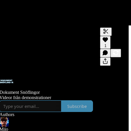
Generate tra
1
A transcript 
editing.
Dokument Snöflingor
Videor från demonstrationer
Subscribe
Authors
Mijo