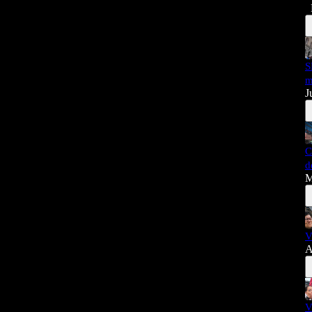
S
m
J
C
d
M
V
A
V