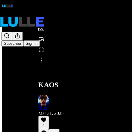
0:00
/
Subscribe
Sign in
Share from 0:00
KAOS
Mijo
Mar 31, 2025
1