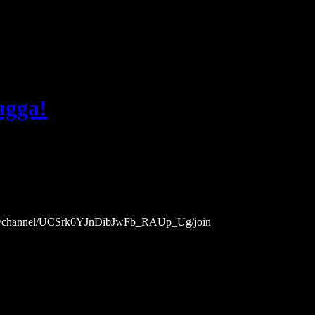
agga!
.com/channel/UCSrk6YJnDibJwFb_RAUp_Ug/join