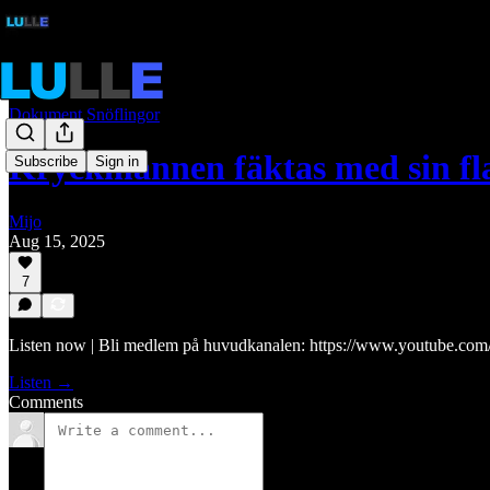
Dokument Snöflingor
Kryckmannen fäktas med sin fl
Subscribe
Sign in
Mijo
Aug 15, 2025
7
Listen now | Bli medlem på huvudkanalen: https://www.youtube
Listen →
Comments