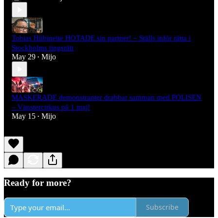
Tobias Hübinette HOTADE sin partner! – Ställs inför rätta i
Stockholms tingsrätt
May 29
Mijo
•
MASKERADE demonstranter drabbar samman med POLISEN
– Vänstercirkus på 1 maj!
May 15
Mijo
•
Ready for more?
Subscribe