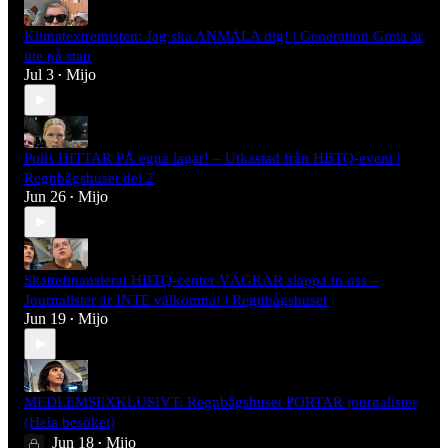
Klimatextremisten: Jag ska ANMÄLA dig! | Generation Greta är
ute på stan
Jul 3
Mijo
•
Polis HITTAR PÅ egna lagar! – Utkastad från HBTQ-event |
Regnbågshuset del 2
Jun 26
Mijo
•
Skattefinansierat HBTQ-center VÄGRAR släppa in oss –
Journalister är INTE välkomna! | Regnbågshuset
Jun 19
Mijo
•
MEDLEMSEXKLUSIVT: Regnbågshuset PORTAR journalister
(Hela besöket)
Jun 18
Mijo
•