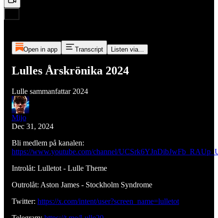
Open in app
Transcript
Listen via...
Lulles Årskrönika 2024
Lulle sammanfattar 2024
Mijo
Dec 31, 2024
Bli medlem på kanalen:
https://www.youtube.com/channel/UCSrk6YJnDibJwFb_RAUp_U
Introlåt: Lulletot - Lulle Theme
Outrolåt: Aston James - Stockholm Syndrome
Twitter:
https://x.com/intent/user?screen_name=lulletot
Telegram:
https://t.me/Lulle20