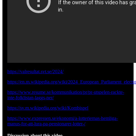
https://valresultat.svt.se/2024/
https://en.m.wikipedia.org/wiki/2024_European_Parliament_electi
https://www.resume.se/kommunikation/pr/pr-utspelen-rackte-
inte-folklistan-laggs-ner/
https://sv.m.wikipedia.org/wiki/Kombispel
https://www.expressen.se/ekonomi/a-lotteriernas-hemliga-
manus-for-att-lura-pa-pensionarer-lotter-/
Discussion about this video