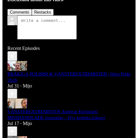
Comments
Restacks
Recent Episodes
BRÅKIGA POLISER & VÄNSTEREXTREMISTER | West Pride
2026
Jul 31
Mijo
•
VÄNSTEREXTREMISTEN Andreas Klominek
MISSHANDLADE journalist – Flyr kritiska frågor!
Jul 17
Mijo
•