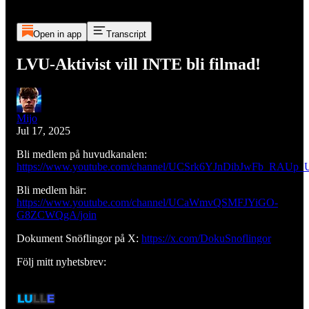
Open in app
Transcript
LVU-Aktivist vill INTE bli filmad!
Mijo
Jul 17, 2025
Bli medlem på huvudkanalen:
https://www.youtube.com/channel/UCSrk6YJnDibJwFb_RAUp_U
Bli medlem här:
https://www.youtube.com/channel/UCaWmvQSMFJYiGO-
G8ZCWQgA/join
Dokument Snöflingor på X:
https://x.com/DokuSnoflingor
Följ mitt nyhetsbrev: