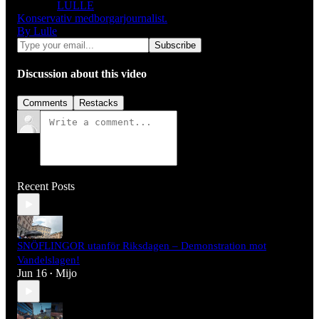
LULLE
Konservativ medborgarjournalist.
By Lulle
Discussion about this video
Comments
Restacks
Recent Posts
SNÖFLINGOR utanför Riksdagen – Demonstration mot
Vandelslagen!
Jun 16
Mijo
•