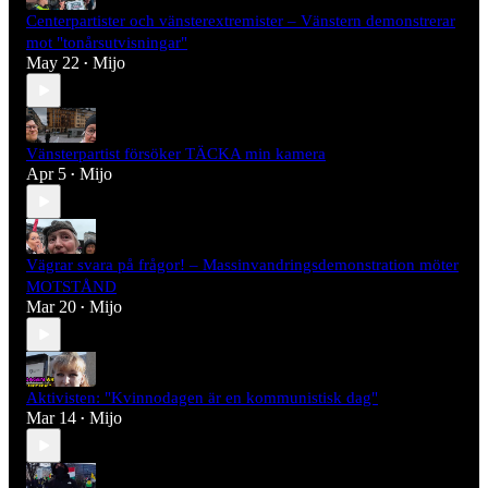
Centerpartister och vänsterextremister – Vänstern demonstrerar
mot "tonårsutvisningar"
May 22
Mijo
•
Vänsterpartist försöker TÄCKA min kamera
Apr 5
Mijo
•
Vägrar svara på frågor! – Massinvandringsdemonstration möter
MOTSTÅND
Mar 20
Mijo
•
Aktivisten: "Kvinnodagen är en kommunistisk dag"
Mar 14
Mijo
•