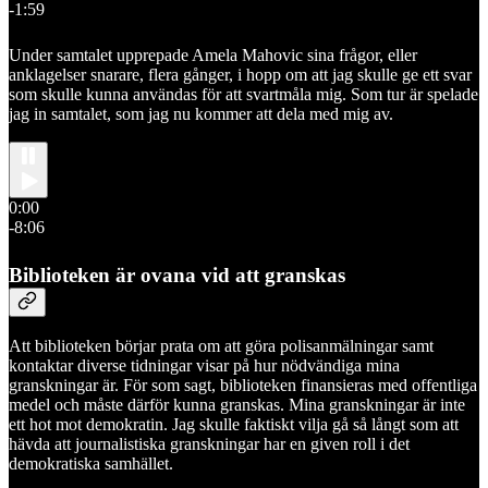
-1:59
Under samtalet upprepade Amela Mahovic sina frågor, eller
anklagelser snarare, flera gånger, i hopp om att jag skulle ge ett svar
som skulle kunna användas för att svartmåla mig. Som tur är spelade
jag in samtalet, som jag nu kommer att dela med mig av.
0:00
-8:06
Biblioteken är ovana vid att granskas
Att biblioteken börjar prata om att göra polisanmälningar samt
kontaktar diverse tidningar visar på hur nödvändiga mina
granskningar är. För som sagt, biblioteken finansieras med offentliga
medel och måste därför kunna granskas. Mina granskningar är inte
ett hot mot demokratin. Jag skulle faktiskt vilja gå så långt som att
hävda att journalistiska granskningar har en given roll i det
demokratiska samhället.