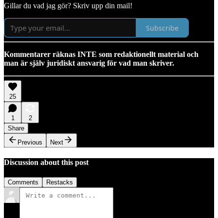
Gillar du vad jag gör? Skriv upp din mail!
Subscribe
Kommentarer räknas INTE som redaktionellt material och
man är själv juridiskt ansvarig för vad man skriver.
25
1
2
Share
Previous
Next
Discussion about this post
Comments
Restacks