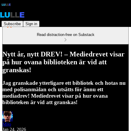
Subscribe
Sign in
Read distraction-free on Substack
Nytt år, nytt DREV! – Mediedrevet visar
på hur ovana biblioteken är vid att
granskas!
Jag granskade ytterligare ett bibliotek och hotas nu
med polisanmälan och utsätts för ännu ett
mediadrev! Mediedrevet visar på hur ovana
biblioteken är vid att granskas!
Mijo
Jan 24, 2026