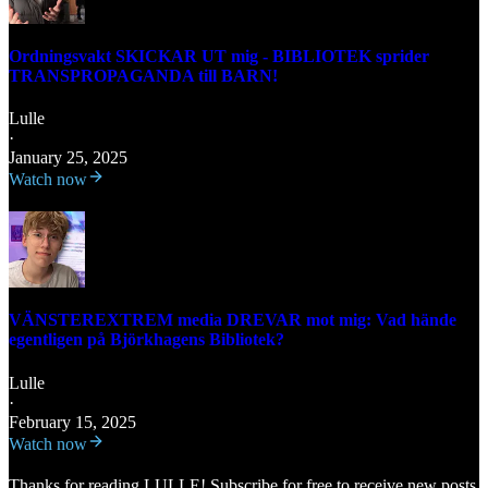
Ordningsvakt SKICKAR UT mig - BIBLIOTEK sprider
TRANSPROPAGANDA till BARN!
Lulle
·
January 25, 2025
Watch now
VÄNSTEREXTREM media DREVAR mot mig: Vad hände
egentligen på Björkhagens Bibliotek?
Lulle
·
February 15, 2025
Watch now
Thanks for reading LULLE! Subscribe for free to receive new posts