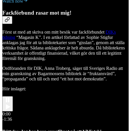
Watch now
Fackförbund rasar mot mig!
Först ut med att skriva om mitt besök var fackförbundet
DIKs
tidning
“Magasin K”. I en artikel författad av Sophie Stigfur
anklagas jag för att ta bibliotekarier som “gisslan”, genom att ställa
kritiska frågor. Sådana anklagelser är helt absurda. Då bibliotekens
verksamhet är offentligt finansierad, vilket gör den till ett legitimt
föremål för granskning.
Ordföranden för DIK, Anna Troberg, säger till Sveriges Radio att
min granskning av Bagarmossens bibliotek är “fruktansvärd”,
“propaganda” och till och med “ett hot mot demokratin”.
Hör inslaget:
0:00
-1:36