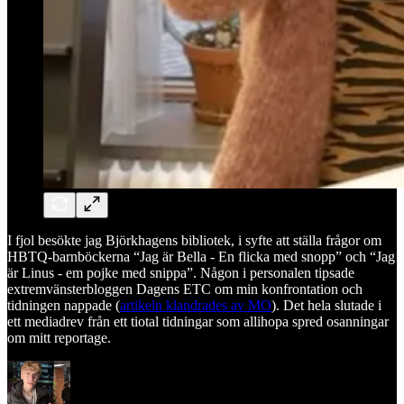
I fjol besökte jag Björkhagens bibliotek, i syfte att ställa frågor om
HBTQ-barnböckerna “Jag är Bella - En flicka med snopp” och “Jag
är Linus - em pojke med snippa”. Någon i personalen tipsade
extremvänsterbloggen Dagens ETC om min konfrontation och
tidningen nappade (
artikeln klandrades av MO
). Det hela slutade i
ett mediadrev från ett tiotal tidningar som allihopa spred osanningar
om mitt reportage.