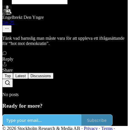
Engelbrekt Den Yngre
Jan 25
Tänk vad barnslig man måste vara för att uppleva ett ifrågasättande
för “hot mot demokratin”.
Reply
Share
Top
Latest
Discussions
No posts
Ready for more?
Subscribe
© 2026 Stockholm Research & Media AB
·
Privacy
∙
Terms
∙