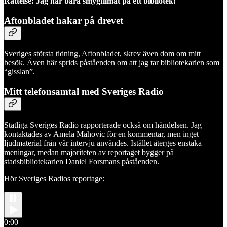
Rättelse: Jag har bara smygfilmat på ett bibliotek!
Aftonbladet hakar på drevet
Sveriges största tidning, Aftonbladet, skrev även dom om mitt
besök. Även här sprids påståenden om att jag tar bibliotekarien som
“gisslan”.
Mitt telefonsamtal med Sveriges Radio
Statliga Sveriges Radio rapporterade också om händelsen. Jag
kontaktades av Amela Mahovic för en kommentar, men inget
ljudmaterial från vår intervju användes. Istället återges enstaka
meningar, medan majoriteten av reportaget bygger på
stadsbibliotekarien Daniel Forsmans påståenden.
Hör Sveriges Radios reportage:
0:00