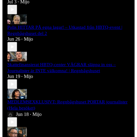
Jul 3
Mijo
•
Polis HITTAR PÅ egna lagar! – Utkastad från HBTQ-event |
Regnbågshuset del 2
Jun 26
Mijo
•
Skattefinansierat HBTQ-center VÄGRAR släppa in oss –
Journalister är INTE välkomna! | Regnbågshuset
Jun 19
Mijo
•
MEDLEMSEXKLUSIVT: Regnbågshuset PORTAR journalister
(Hela besöket)
Jun 18
Mijo
•