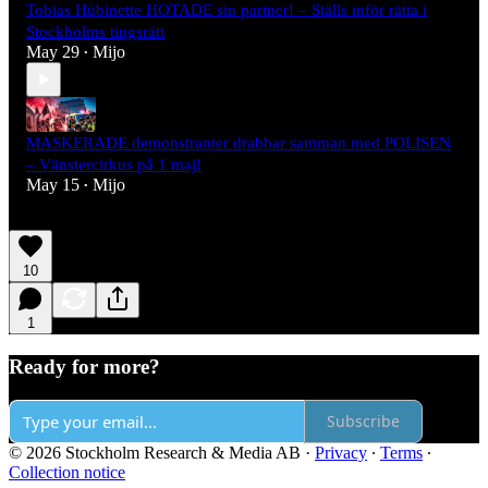
Tobias Hübinette HOTADE sin partner! – Ställs inför rätta i
Stockholms tingsrätt
May 29
Mijo
•
MASKERADE demonstranter drabbar samman med POLISEN
– Vänstercirkus på 1 maj!
May 15
Mijo
•
10
1
Ready for more?
Subscribe
© 2026 Stockholm Research & Media AB
·
Privacy
∙
Terms
∙
Collection notice