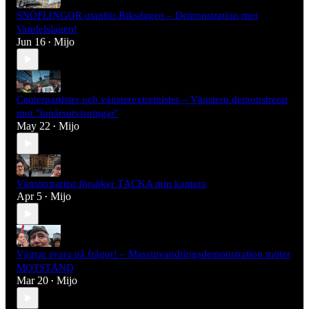
SNÖFLINGOR utanför Riksdagen – Demonstration mot
Vandelslagen!
Jun 16
Mijo
•
Centerpartister och vänsterextremister – Vänstern demonstrerar
mot "tonårsutvisningar"
May 22
Mijo
•
Vänsterpartist försöker TÄCKA min kamera
Apr 5
Mijo
•
Vägrar svara på frågor! – Massinvandringsdemonstration möter
MOTSTÅND
Mar 20
Mijo
•