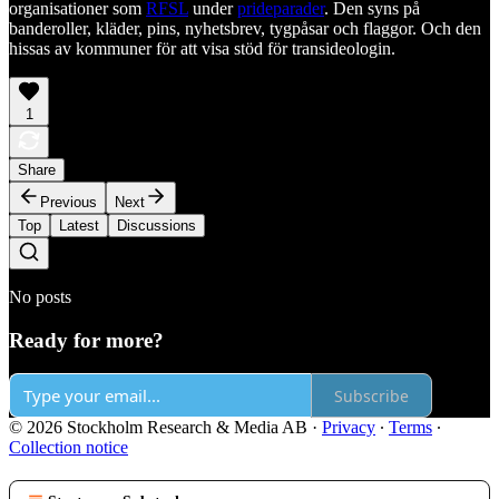
organisationer som
RFSL
under
prideparader
. Den syns på
banderoller, kläder, pins, nyhetsbrev, tygpåsar och flaggor. Och den
hissas av kommuner för att visa stöd för transideologin.
1
Share
Previous
Next
Top
Latest
Discussions
No posts
Ready for more?
Subscribe
© 2026 Stockholm Research & Media AB
·
Privacy
∙
Terms
∙
Collection notice