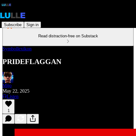
Subscribe
Sign in
Read distraction-free on Substack
Symbollexikon
PRIDEFLAGGAN
Mijo
May 22, 2025
Listen
1