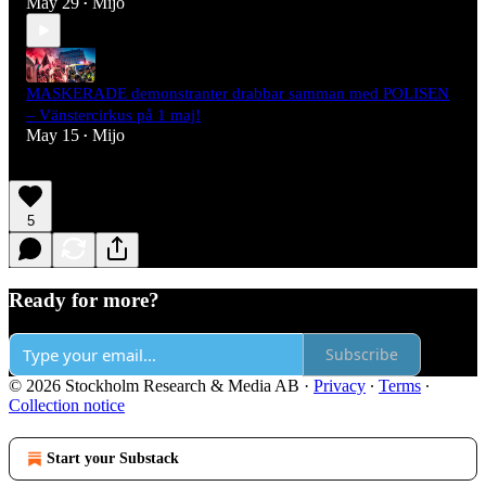
May 29
Mijo
•
MASKERADE demonstranter drabbar samman med POLISEN
– Vänstercirkus på 1 maj!
May 15
Mijo
•
5
Ready for more?
Subscribe
© 2026 Stockholm Research & Media AB
·
Privacy
∙
Terms
∙
Collection notice
Start your Substack