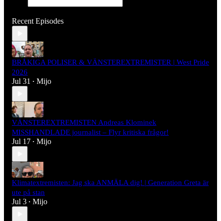
Recent Episodes
BRÅKIGA POLISER & VÄNSTEREXTREMISTER | West Pride
2026
Jul 31
Mijo
•
VÄNSTEREXTREMISTEN Andreas Klominek
MISSHANDLADE journalist – Flyr kritiska frågor!
Jul 17
Mijo
•
Klimatextremisten: Jag ska ANMÄLA dig! | Generation Greta är
ute på stan
Jul 3
Mijo
•