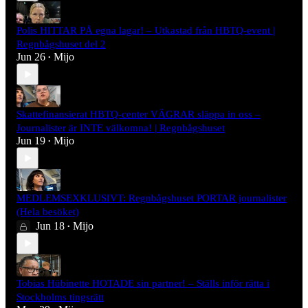
Polis HITTAR PÅ egna lagar! – Utkastad från HBTQ-event |
Regnbågshuset del 2
Jun 26
Mijo
•
Skattefinansierat HBTQ-center VÄGRAR släppa in oss –
Journalister är INTE välkomna! | Regnbågshuset
Jun 19
Mijo
•
MEDLEMSEXKLUSIVT: Regnbågshuset PORTAR journalister
(Hela besöket)
Jun 18
Mijo
•
Tobias Hübinette HOTADE sin partner! – Ställs inför rätta i
Stockholms tingsrätt