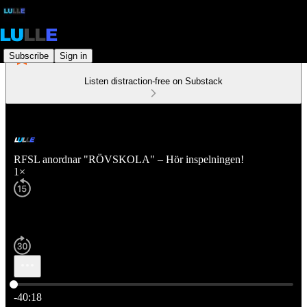
Subscribe
Sign in
Listen distraction-free on Substack
RFSL anordnar "RÖVSKOLA" – Hör inspelningen!
1×
Current time: 0:00 / Total time: -40:18
-40:18