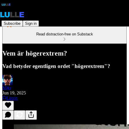
Subscribe
Sign in
Read distraction-free on Substack
Vem är högerextrem?
Vad betyder egentligen ordet "högerextrem"?
Mijo
Jun 19, 2025
Listen