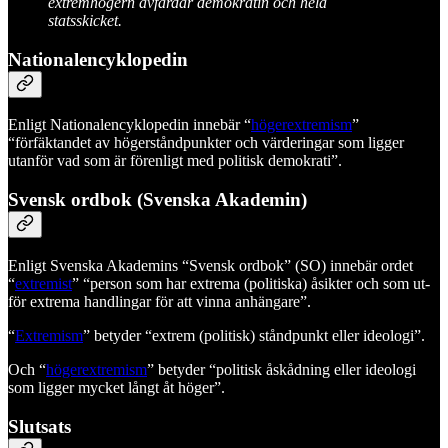
extremhögern avfärdar demokratin och hela
statsskicket.
Nationalencyklopedin
Enligt Nationalencyklopedin innebär “
högerextremism
”
“förfäktandet av högerståndpunkter och värderingar som ligger
utanför vad som är förenligt med politisk demokrati”.
Svensk ordbok (Svenska Akademin)
Enligt Svenska Akademins “Svensk ordbok” (SO) innebär ordet
“
extremist
” “person som har extrema (politiska) åsikter och som ut­
för extrema handlingar för att vinna an­hängare”.
“
Extremism
” betyder “extrem (politisk) stånd­punkt eller ideologi”.
Och “
högerextremism
” betyder “politisk åskådning eller ideologi
som ligger mycket långt åt höger”.
Slutsats